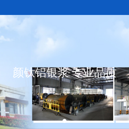
颜钛铝银浆 专业品质