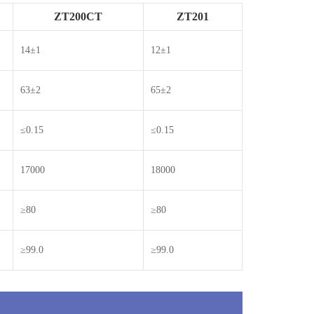
ZT200CT
ZT201
14±1
12±1
63±2
65±2
≤0.15
≤0.15
17000
18000
≥80
≥80
≥99.0
≥99.0