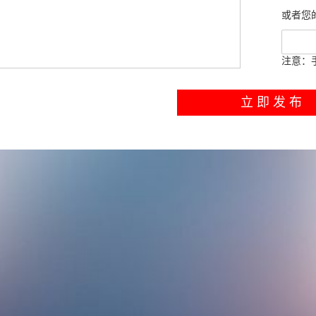
或者您
注意：
立 即 发 布