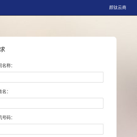
颜钛云商
求
司名称：
姓名：
机号码：