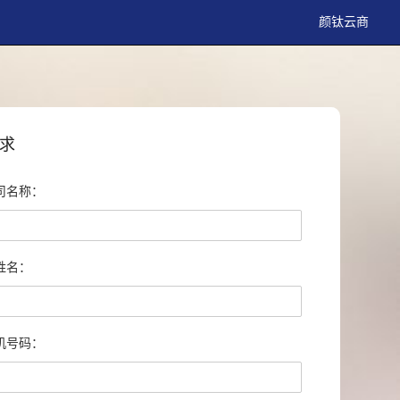
颜钛云商
求
司名称：
姓名：
机号码：