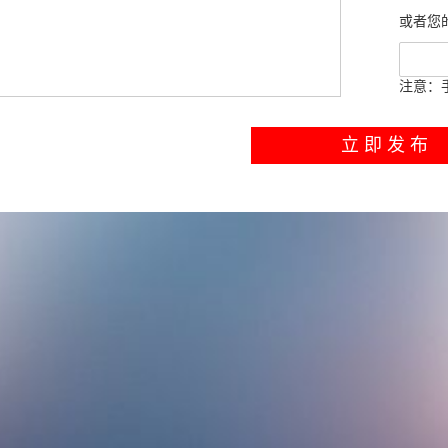
或者您
注意：
立 即 发 布