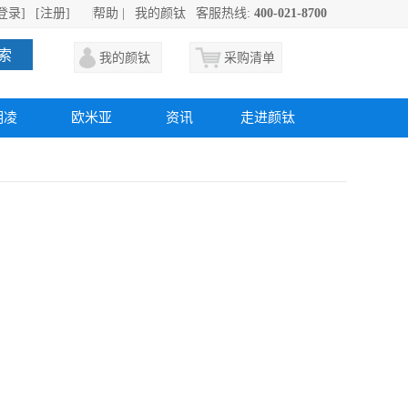
登录]
[注册]
帮助
|
我的颜钛
客服热线:
400-021-8700
索
我的颜钛
采购清单
明凌
欧米亚
资讯
走进颜钛