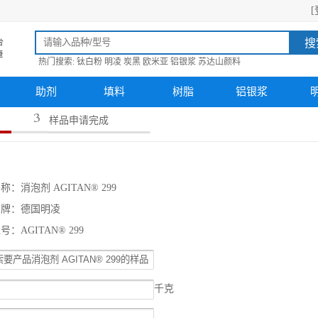
[
搜
热门搜索:
钛白粉
明凌
炭黑
欧米亚
铝银浆
苏达山颜料
助剂
填料
树脂
铝银浆
样品申请完成
称：消泡剂 AGITAN® 299
品牌：德国明凌
号：AGITAN® 299
千克