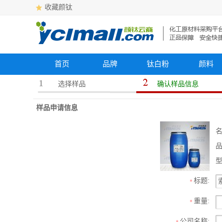
收藏颜钛
首页
品牌
钛白粉
颜料
选择样品
确认样品信息
样品申请信息
名
型
标题:
*
重量:
*
公司名称:
*