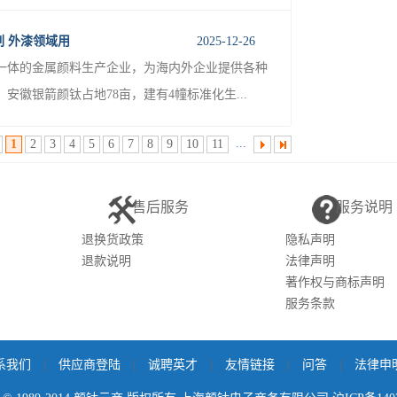
印刷 外漆领域用
2025-12-26
一体的金属颜料生产企业，为海内外企业提供各种
徽银箭颜钛占地78亩，建有4幢标准化生...
...
1
2
3
4
5
6
7
8
9
10
11
售后服务
服务说明
退换货政策
隐私声明
退款说明
法律声明
著作权与商标声明
服务条款
系我们
|
供应商登陆
|
诚聘英才
|
友情链接
|
问答
|
法律申