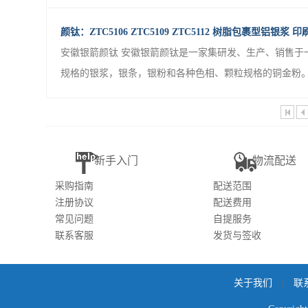
颜钛：ZTC5106 ZTC5109 ZTC5112 树脂包裹型铝银浆 
安徽银箭颜钛 安徽银箭颜钛是一家集研发、生产、销售于
规格的银浆，银条，银粉和各种色相、颗粒规格的铜金粉。 安
新手入门
物流配送
采购指南
配送范围
注册协议
配送费用
常见问题
自提服务
联系客服
发货与签收
关于我们
|
联