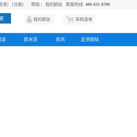
登录]
[注册]
帮助
|
我的颜钛
客服热线:
400-021-8700
索
我的颜钛
采购清单
明凌
欧米亚
资讯
走进颜钛