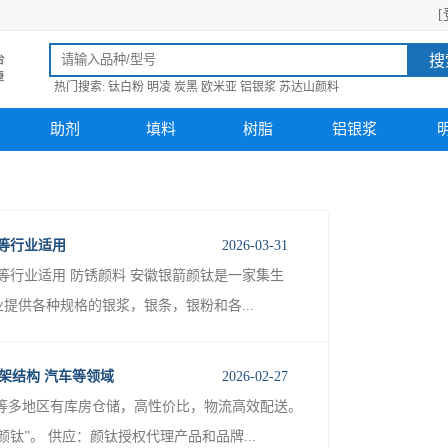
[
搜
热门搜索:
钛白粉
明凌
炭黑
欧米亚
铝银浆
苏达山颜料
助剂
填料
树脂
铝银浆
墨等行业适用
2026-03-31
墨等行业适用 防锈颜料 安徽银箭颜钛是一家集生
提供各种规格的银浆，银条，银粉和各...
钢架结构 汽车等领域
2026-02-27
等多地区有库房仓储，高性价比，物流高效配送。
”。 供应：颜钛授权代理产品和品牌...