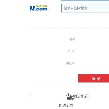
邮箱
密 码:
验证码:
注册
找回密
门
物流配送
售后
配送范围
退换货政策