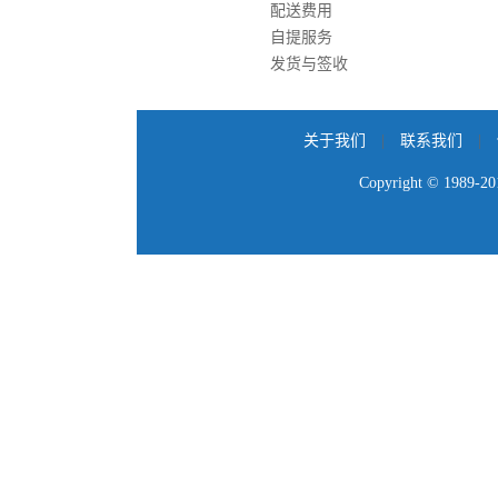
配送费用
退款说明
自提服务
发货与签收
关于我们
|
联系我们
|
供应商登陆
|
诚
Copyright © 1989-2014 颜钛云
沪公网安备