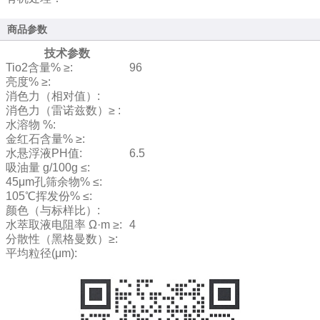
商品参数
技术参数
Tio2含量% ≥:
96
亮度% ≥:
消色力（相对值）:
消色力（雷诺兹数）≥ :
水溶物 %:
金红石含量% ≥:
水悬浮液PH值:
6.5
吸油量 g/100g ≤:
45μm孔筛余物% ≤:
105℃挥发份% ≤:
颜色（与标样比）:
水萃取液电阻率 Ω·m ≥:
4
分散性（黑格曼数）≥:
平均粒径(μm):