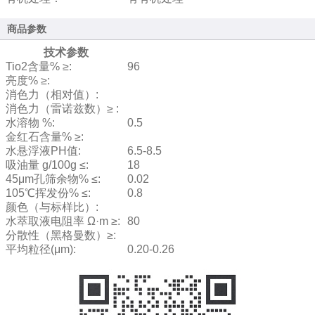
商品参数
技术参数
Tio2含量% ≥:
96
亮度% ≥:
消色力（相对值）:
消色力（雷诺兹数）≥ :
水溶物 %:
0.5
金红石含量% ≥:
水悬浮液PH值:
6.5-8.5
吸油量 g/100g ≤:
18
45μm孔筛余物% ≤:
0.02
105℃挥发份% ≤:
0.8
颜色（与标样比）:
水萃取液电阻率 Ω·m ≥:
80
分散性（黑格曼数）≥:
平均粒径(μm):
0.20-0.26