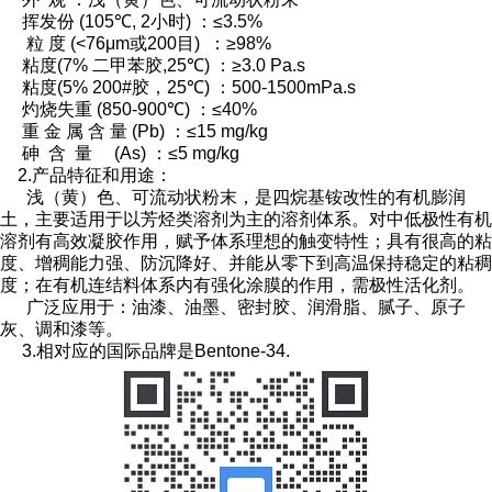
挥发份 (105℃, 2小时) ：≤3.5%
粒 度 (<76μm或200目) ：≥98%
粘度(7% 二甲苯胶,25℃) ：≥3.0 Pa.s
粘度(5% 200#胶，25℃) ：500-1500mPa.s
灼烧失重 (850-900℃) ：≤40%
重 金 属 含 量 (Pb) ：≤15 mg/kg
砷 含 量 (As) ：≤5 mg/kg
2.产品特征和用途：
浅（黄）色、可流动状粉末，是四烷基铵改性的有机膨润
土，主要适用于以芳烃类溶剂为主的溶剂体系。对中低极性有机
溶剂有高效凝胶作用，赋予体系理想的触变特性；具有很高的粘
度、增稠能力强、防沉降好、并能从零下到高温保持稳定的粘稠
度；在有机连结料体系内有强化涂膜的作用，需极性活化剂。
广泛应用于：油漆、油墨、密封胶、润滑脂、腻子、原子
灰、调和漆等。
3.相对应的国际品牌是Bentone-34.