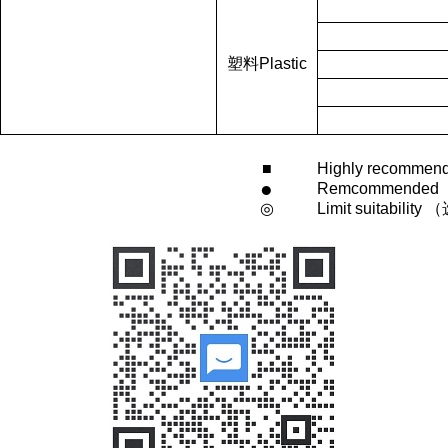
塑料Plastic
■
Highly
recomm
●
Remcommended
◎
Limit
suitability
（