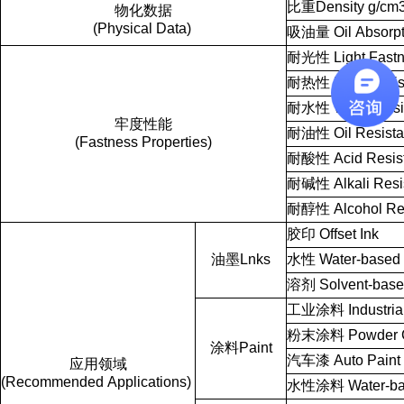
比重Density
g/cm
物化数据
(Physical
Data)
吸油量
Oil
Absorpt
耐光性
Light
Fast
耐热性
Heat
Resis
耐水性
Water
Resi
牢度性能
耐油性
Oil
Resist
(Fastness
Properties)
耐酸性
Acid
Resis
耐碱性
Alkali
Resi
耐醇性
Alcohol
Re
胶印
Offset
Ink
油墨Lnks
水性
Water-based
溶剂
Solvent-bas
工业涂料
Industria
粉末涂料
Powder
涂料Paint
汽车漆
Auto
Paint
应用领域
(Recommended
Applications)
水性涂料
Water-b