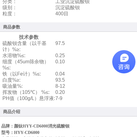
分类：
工业沉淀硫酸钡
级别：
沉淀硫酸钡
粒度：
400目
商品参数
技术参数
硫酸钡含量（以干基
97.5
计）%≥:
水溶物%≤:
0.25
细度（45um筛余物）
0.10
%≤:
铁（以Fe计）%≤:
0.04
白度%≥:
93.5
吸油量%:
8-12
挥发物（105℃） %≤:
0.20
PH值（100g/L）悬浮液:
7-9
商品介绍
品牌：颜钛HYY-CD6000消光硫酸钡
型号：
HYY-CD6000