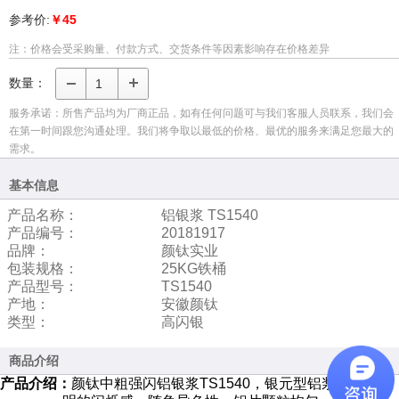
参考价:
￥45
注：价格会受采购量、付款方式、交货条件等因素影响存在价格差异
数量：
服务承诺：所售产品均为厂商正品，如有任何问题可与我们客服人员联系，我们会
在第一时间跟您沟通处理。我们将争取以最低的价格、最优的服务来满足您最大的
需求。
基本信息
产品名称：
铝银浆 TS1540
产品编号：
20181917
品牌：
颜钛实业
包装规格：
25KG铁桶
产品型号：
TS1540
产地：
安徽颜钛
类型：
高闪银
商品介绍
产品介绍：
颜钛中粗强闪铝银浆
TS1540，银元型铝浆，具有鲜