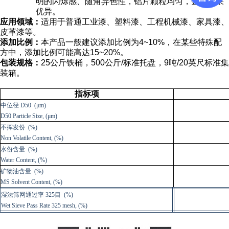
明的闪烁感、随角异色性，铝片颗粒均匀，金属效果
优异。
应用领域：
适用于普通工业漆、塑料漆、工程机械漆、家具漆、
皮革漆等。
添加比例：
本产品一般建议添加比例为
4~10%，在某些特殊配
方中，添加比例可能高达15~20%。
包装规格：
25公斤铁桶，500公斤/标准托盘，9吨/20英尺标准集
装箱。
指标项
中位径
D50 (μm)
D50 Particle Size, (μm)
不挥发份
(%)
Non Volatile Content, (%)
水份含量
(%)
Water Content, (%)
矿物油
含量
(%)
MS
Solvent Content, (%)
湿法筛网通过率
325
目
(%)
Wet Sieve Pass Rate 325
mesh, (%)