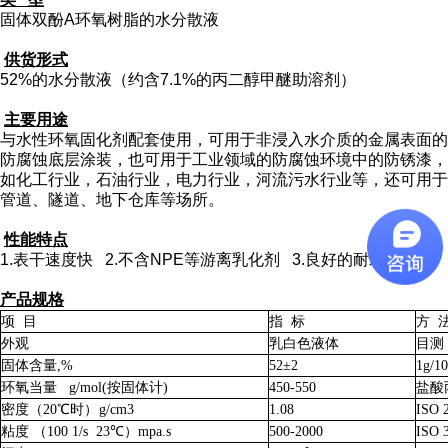
固体双酚
A
环氧树脂的水分散液
供货形式
52%
的水分散液（约含
7.1%
的丙二醇甲醚助溶剂）
主要用途
与水性环氧固化剂配套使用，可用于非浸入水介质的金属表面的
防腐蚀底层涂装，也可用于工业领域的防腐蚀环境中的防锈漆，
如化工行业，石油行业，电力行业，河流污水行业等，还可用于
管道、隧道、地下仓库等场所。
性能特点
1.
表干速度快
2.
不含
NPE
等游离乳化剂
3.
良好的耐水性
产品规格
项 目
指 标
方 
外观
乳白色液体
目测
固体含量
,%
52
±
2
1g/1
环氧当量
g/mol(
按固体计
)
450-550
盐酸
密度（
20
℃时）
g/cm3
1.08
ISO 
粘度 （
100 1/s 23
℃）
mpa.s
500-2000
ISO 