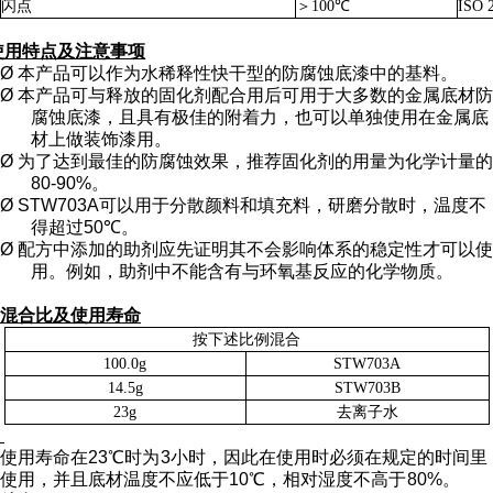
闪点
＞
100
℃
ISO 
使用特点及注意事项
Ø 本产品可以作为水稀释性快干型的防腐蚀底漆中的基料。
Ø 本产品可与释放的固化剂配合用后可用于大多数的金属底材防
腐蚀底漆，且具有极佳的附着力，也可以单独使用在金属底
材上做装饰漆用。
Ø
为了达到最佳的防腐蚀效果，推荐固化剂的用量为化学计量的
80-90%
。
Ø STW703A
可以用于分散颜料和填充料，研磨分散时，温度不
得超过
50
℃。
Ø 配方中添加的助剂应先证明其不会影响体系的稳定性才可以使
用。例如，助剂中不能含有与环氧基反应的化学物质。
混合比及使用寿命
按下述比例混合
100.0g
STW703A
14.5g
STW703B
23g
去离子水
使用寿命在
23
℃时为
3
小时，因此在使用时必须在规定的时间里
使用，并且底材温度不应低于
10
℃，相对湿度不高于
80%
。