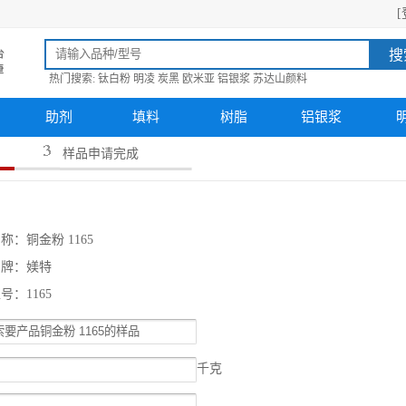
[
搜
热门搜索:
钛白粉
明凌
炭黑
欧米亚
铝银浆
苏达山颜料
助剂
填料
树脂
铝银浆
样品申请完成
称：铜金粉 1165
品牌：媄特
号：1165
千克