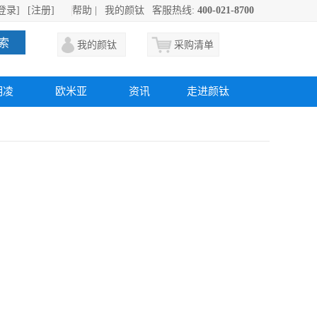
登录]
[注册]
帮助
|
我的颜钛
客服热线:
400-021-8700
索
我的颜钛
采购清单
明凌
欧米亚
资讯
走进颜钛