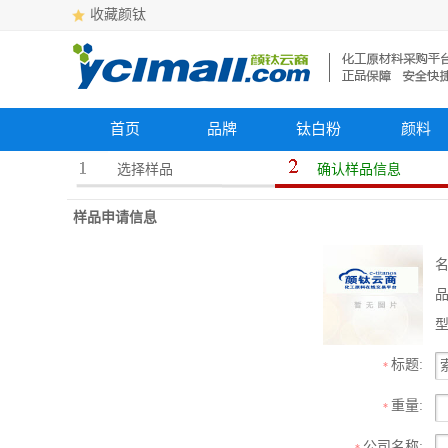
收藏颜钛
首页
品牌
钛白粉
颜料
选择样品
确认样品信息
样品申请信息
名
型
标题:
*
重量:
*
公司名称:
*