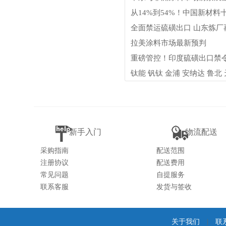
从14%到54%！中国新材料
全面禁运硫磺出口 山东炼厂
拉美涂料市场最新预判
重磅管控！印度硫磺出口禁令
钛能 钒钛 金浦 安纳达 鲁北
新手入门
物流配送
采购指南
配送范围
注册协议
配送费用
常见问题
自提服务
联系客服
发货与签收
关于我们
|
联