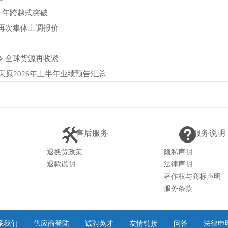
十年跨越式突破
再次集体上调报价
 全球货源再收紧
 天原2026年上半年业绩预告汇总
售后服务
服务说明
退换货政策
隐私声明
退款说明
法律声明
著作权与商标声明
服务条款
系我们
|
供应商登陆
|
诚聘英才
|
友情链接
|
问答
|
法律申