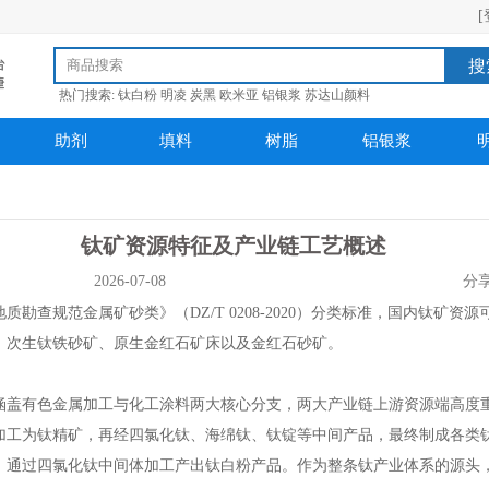
[
搜
热门搜索:
钛白粉
明凌
炭黑
欧米亚
铝银浆
苏达山颜料
助剂
填料
树脂
铝银浆
钛矿资源特征及产业链工艺概述
2026-07-08
分
勘查规范金属矿砂类》（DZ/T 0208-2020）分类标准，国内钛矿资
、次生钛铁砂矿、原生金红石矿床以及金红石砂矿。
涵盖有色金属加工与化工涂料两大核心分支，两大产业链上游资源端高度
加工为钛精矿，再经
四氯化钛
、海绵钛、钛锭等中间产品，最终制成各类
，通过四氯化钛中间体加工产出钛白粉产品。作为整条钛产业体系的源头