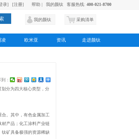
登录]
[注册]
帮助
|
我的颜钛
客服热线:
400-021-8700
索
我的颜钛
采购清单
明凌
欧米亚
资讯
走进颜钛
享到：
源可划分为四大核心类型，分
重合。其中，有色金属加工
钛材产品；化工涂料产业链
，钛矿具备极强的资源稀缺