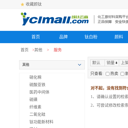
收藏颜钛
首页
品牌
钛白粉
颜料
首页
>
其他
>
服务
默认
销量
上
其他
只查看:
热卖
硝化棉
硫酸亚铁
对不起，没有找到符
医药中间体
1、请确认设置的检
硫磺
2、可尝试修改检索
纤维素
二氧化硅
钛功能新材料