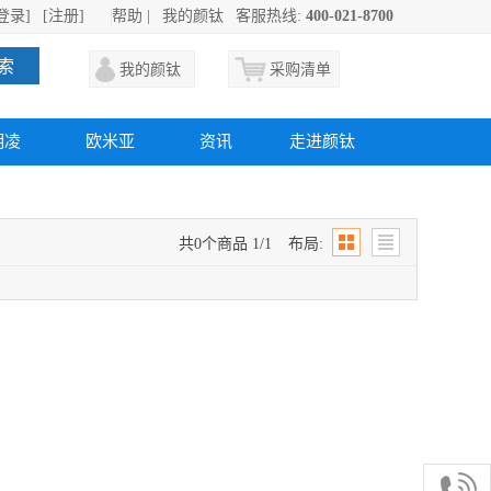
登录]
[注册]
帮助
|
我的颜钛
客服热线:
400-021-8700
索
我的颜钛
采购清单
明凌
欧米亚
资讯
走进颜钛
共0个商品 1/1
布局: