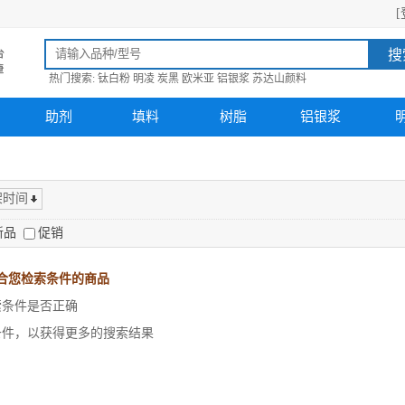
[
搜
热门搜索:
钛白粉
明凌
炭黑
欧米亚
铝银浆
苏达山颜料
助剂
填料
树脂
铝银浆
架时间
新品
促销
合您检索条件的商品
索条件是否正确
条件，以获得更多的搜索结果