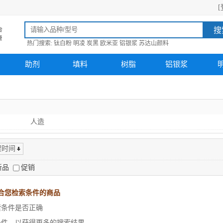
[
搜
热门搜索:
钛白粉
明凌
炭黑
欧米亚
铝银浆
苏达山颜料
助剂
填料
树脂
铝银浆
人造
架时间
新品
促销
合您检索条件的商品
索条件是否正确
条件，以获得更多的搜索结果