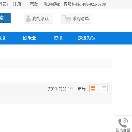
登录]
[注册]
帮助
|
我的颜钛
客服热线:
400-021-8700
索
我的颜钛
采购清单
明凌
欧米亚
资讯
走进颜钛
共0个商品 1/1
布局: