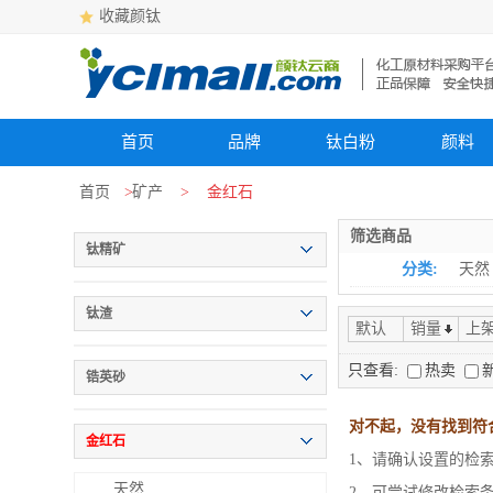
收藏颜钛
首页
品牌
钛白粉
颜料
首页
>
矿产
>
金红石
筛选商品
钛精矿
分类:
天然
钛渣
默认
销量
上
只查看:
热卖
锆英砂
对不起，没有找到符
金红石
1、请确认设置的检
天然
2、可尝试修改检索