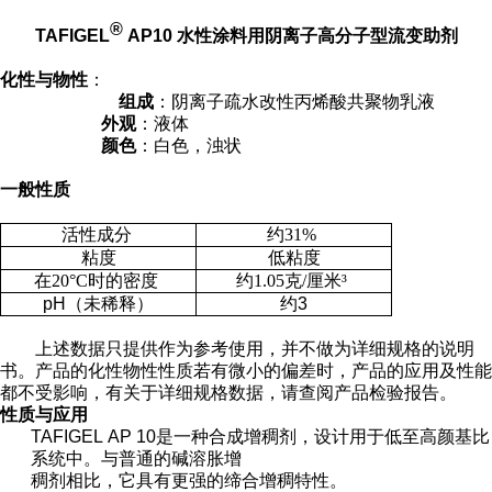
®
TAFIGEL
AP10
水性涂料用阴离子高分子型流变助剂
化性与物性
：
组成
：阴离子疏水改性丙烯酸共聚物乳液
外观
：液体
颜色
：白色，浊状
一般性质
活性成分
约31%
粘度
低粘度
在20°C时的密度
约1.05克/厘米³
pH（未稀释）
约3
上述数据只提供作为参考使用，并不做为详细规格的说明
书。产品的化性物性性质若有微小的偏差时，产品的应用及性能
都不受影响，有关于详细规格数据，请查阅产品检验报告。
性质与应用
TAFIGEL AP 10是一种合成增稠剂，设计用于低至高颜基比
系统中。与普通的碱溶胀增
稠剂相比，它具有更强的缔合增稠特性。