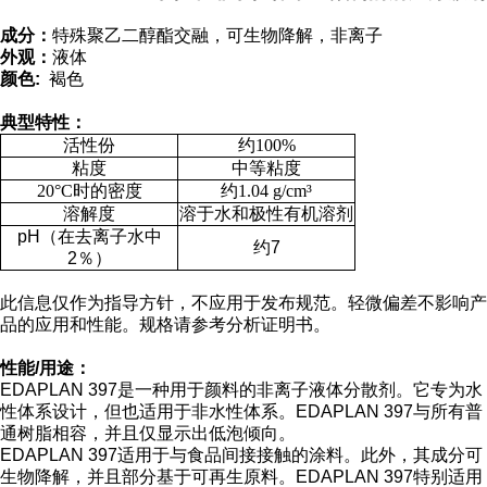
成分：
特殊聚乙二醇酯交融，可生物降解，非离子
外观：
液体
颜色:
褐色
典型特性：
活性份
约
100%
粘度
中等粘度
20°C时的密度
约1.04 g/cm³
溶解度
溶于水和极性有机溶剂
pH（在去离子水中
约7
2％）
此信息仅作为指导方针，不应用于发布规范。
轻微偏差不影响产
品的应用和性能。
规格请参考
分析证明书。
性能/用途：
EDAPLAN 397是一种用于颜料的非离子液体分散剂。它专为水
性体系设计，但也适用
于非水性体系。EDAPLAN 397与所有普
通树脂相容，并且仅显示出低泡倾向。
EDAPLAN 397适用于与食品间接接触的涂料。此外，其成分可
生物降解，并且部分基
于可再生原料。EDAPLAN 397特别适用